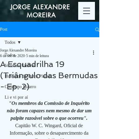
JORGE ALEXANDRE
MOREIRA
Post
Todos
Jorge Alexandre Moreira
Todos
6 de set. de 2020
5 min de leitura
A Esquadrilha 19
Vozes do Umbral
(Triângulo das Bermudas
Humanos de Outro Planeta
- Ep. 2)
Cotidiano Bizarro
Li e vi por aí
"Os membros da Comissão de Inquérito 
não foram capazes nem mesmo de dar um 
palpite razoável sobre o que ocorreu". 
Capitão W. C. Wingard, Oficial de 
Informação, sobre o desaparecimento da 