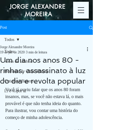
JORGE ALEXANDRE
MOREIRA
Post
Todos
Jorge Alexandre Moreira
Todos
19 de jul. de 2020
3 min de leitura
Um dia nos anos 80 -
Vozes do Umbral
rinhas, assassinato à luz
Humanos de Outro Planeta
do dia e revolta popular
Cotidiano Bizarro
Você já ouviu falar que os anos 80 foram 
Li e vi por aí
insanos, mas, se você não estava lá, o mais 
provável é que não tenha ideia do quanto. 
Para ilustrar, vou contar uma história do 
começo de minha adolescência. 