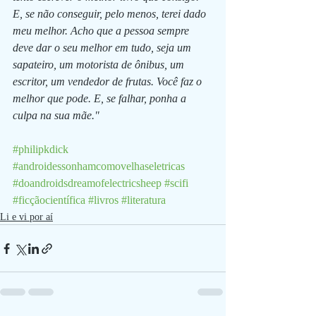
E, se não conseguir, pelo menos, terei dado 
meu melhor. Acho que a pessoa sempre 
deve dar o seu melhor em tudo, seja um 
sapateiro, um motorista de ônibus, um 
escritor, um vendedor de frutas. Você faz o 
melhor que pode. E, se falhar, ponha a 
culpa na sua mãe."
#philipkdick
#androidessonhamcomovelhaseletricas
#doandroidsdreamofelectricsheep
#scifi
#ficçãocientífica
#livros
#literatura
Li e vi por aí