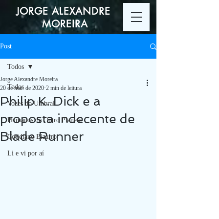
JORGE ALEXANDRE
MOREIRA
Post
Todos
Jorge Alexandre Moreira
Todos
20 de mai. de 2020
2 min de leitura
Philip K. Dick e a
Vozes do Umbral
proposta indecente de
Humanos de Outro Planeta
Blade Runner
Cotidiano Bizarro
Li e vi por aí