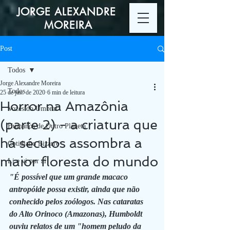
JORGE ALEXANDRE
MOREIRA
Post
Todos
Jorge Alexandre Moreira
Todos
25 de jun. de 2020
6 min de leitura
Horror na Amazônia
Vozes do Umbral
(parte 2) - a criatura que
Humanos de Outro Planeta
há séculos assombra a
Cotidiano Bizarro
maior floresta do mundo
Li e vi por aí
"É possível que um grande macaco 
antropóide possa existir, ainda que não 
conhecido pelos zoólogos. Nas cataratas 
do Alto Orinoco (Amazonas), Humboldt 
ouviu relatos de um "homem peludo da 