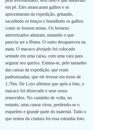
pelo avermelhado, sem rabo e que andavam 
em pé. Eles arrancaram galhos e se 
aproximaram da expedição, gritando, 
sacudindo os braços e brandindo os galhos 
como se fossem armas. Os homens 
aterrorizados atiraram, matando o que 
parecia ser a fêmea. O outro desapareceu na 
mata. O macaco alvejado foi colocado 
sentado em uma caixa, com uma vara para 
segurar seu queixo. Estima-se, pelo tamanho 
das caixas da expedição, que eram 
padronizadas, que ele tivesse em torno de 
1,70m. De Loys afirmou que após a foto, o 
macaco foi dissecado e seus ossos 
removidos. No caminho de volta, no 
entanto, uma canoa virou, perdendo-se o 
esqueleto e grande parte do material. Tudo o 
que restou da criatura foi essa estranha foto.